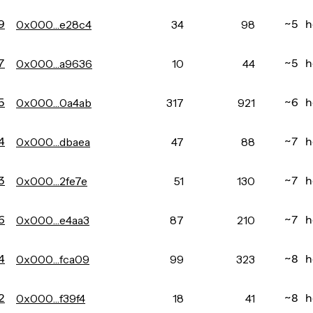
9
0x000…e28c4
34
98
~5 h
7
0x000…a9636
10
44
~5 h
5
0x000…0a4ab
317
921
~6 h
4
0x000…dbaea
47
88
~7 h
3
0x000…2fe7e
51
130
~7 h
6
0x000…e4aa3
87
210
~7 h
4
0x000…fca09
99
323
~8 h
2
0x000…f39f4
18
41
~8 h