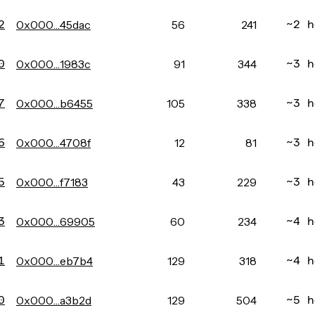
2
0x000…45dac
56
241
~2 h
0
0x000…1983c
91
344
~3 h
7
0x000…b6455
105
338
~3 h
6
0x000…4708f
12
81
~3 h
5
0x000…f7183
43
229
~3 h
3
0x000…69905
60
234
~4 h
1
0x000…eb7b4
129
318
~4 h
0
0x000…a3b2d
129
504
~5 h