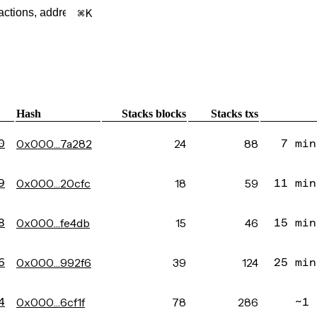
K
Hash
Stacks blocks
Stacks txs
0
0x000…7a282
24
88
7 min
9
0x000…20cfc
18
59
11 min
8
0x000…fe4db
15
46
15 min
6
0x000…992f6
39
124
25 min
4
0x000…6cf1f
78
286
~1 