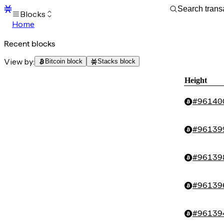
Blocks
Home
Transactions
Recent blocks
Mempool
sBTC
View by:
Bitcoin block
Stacks block
STX
Signers
Height
Tokens
Sandbox
S
#
96140
Support
#
96139
#
96139
#
96139
#
96139