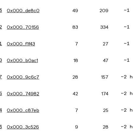
3
0x000…de8c0
49
209
~1 
2
0x000…70156
83
334
~1 
1
0x000…f1f43
7
27
~1 
0
0x000…b0ac1
18
47
~1 
7
0x000…9c6c7
28
157
~2 h
6
0x000…74982
42
174
~2 h
4
0x000…c87eb
7
25
~2 h
3
0x000…3c526
9
28
~2 h